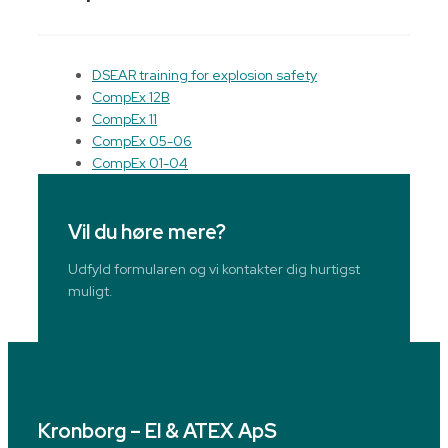
DSEAR training for explosion safety
CompEx 12B
CompEx 11
CompEx 05-06
CompEx 01-04
Vil du høre mere?
Udfyld formularen og vi kontakter dig hurtigst
muligt.
Kronborg – El & ATEX ApS