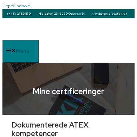
Hop til indhold
(+45) 21 80 81 91
Helgavej 26, 5230 Odense M
kronborg@elogatex.dk
Menu
Mine certificeringer
Dokumenterede ATEX
kompetencer