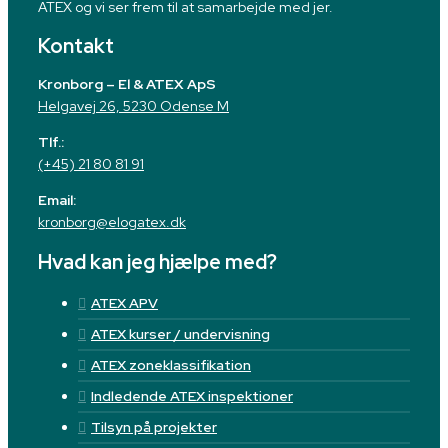
ATEX og vi ser frem til at samarbejde med jer.
Kontakt
Kronborg – El & ATEX ApS
Helgavej 26, 5230 Odense M
Tlf.:
(+45) 21 80 81 91
Email:
kronborg@elogatex.dk
Hvad kan jeg hjælpe med?
ATEX APV
ATEX kurser / undervisning
ATEX zoneklassifikation
Indledende ATEX inspektioner
Tilsyn på projekter