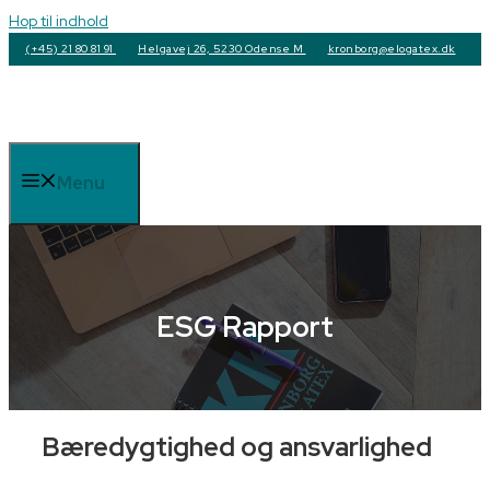
Hop til indhold
(+45) 21 80 81 91
Helgavej 26, 5230 Odense M
kronborg@elogatex.dk
Menu
ESG Rapport
Bæredygtighed og ansvarlighed